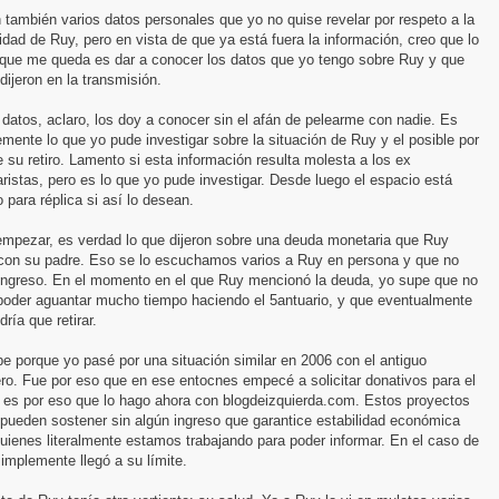
 también varios datos personales que yo no quise revelar por respeto a la
idad de Ruy, pero en vista de que ya está fuera la información, creo que lo
 que me queda es dar a conocer los datos que yo tengo sobre Ruy y que
dijeron en la transmisión.
datos, aclaro, los doy a conocer sin el afán de pelearme con nadie. Es
mente lo que yo pude investigar sobre la situación de Ruy y el posible por
 su retiro. Lamento si esta información resulta molesta a los ex
ristas, pero es lo que yo pude investigar. Desde luego el espacio está
o para réplica si así lo desean.
empezar, es verdad lo que dijeron sobre una deuda monetaria que Ruy
 con su padre. Eso se lo escuchamos varios a Ruy en persona y que no
 ingreso. En el momento en el que Ruy mencionó la deuda, yo supe que no
 poder aguantar mucho tiempo haciendo el 5antuario, y que eventualmente
dría que retirar.
e porque yo pasé por una situación similar en 2006 con el antiguo
ro. Fue por eso que en ese entocnes empecé a solicitar donativos para el
y es por eso que lo hago ahora con blogdeizquierda.com. Estos proyectos
pueden sostener sin algún ingreso que garantice estabilidad económica
uienes literalmente estamos trabajando para poder informar. En el caso de
implemente llegó a su límite.