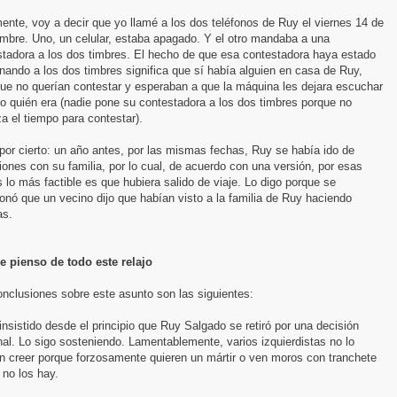
ente, voy a decir que yo llamé a los dos teléfonos de Ruy el viernes 14 de
mbre. Uno, un celular, estaba apagado. Y el otro mandaba a una
stadora a los dos timbres. El hecho de que esa contestadora haya estado
nando a los dos timbres significa que sí había alguien en casa de Ruy,
ue no querían contestar y esperaban a que la máquina les dejara escuchar
o quién era (nadie pone su contestadora a los dos timbres porque no
a el tiempo para contestar).
por cierto: un año antes, por las mismas fechas, Ruy se había ido de
ones con su familia, por lo cual, de acuerdo con una versión, por esas
 lo más factible es que hubiera salido de viaje. Lo digo porque se
nó que un vecino dijo que habían visto a la familia de Ruy haciendo
as.
e pienso de todo este relajo
nclusiones sobre este asunto son las siguientes:
insistido desde el principio que Ruy Salgado se retiró por una decisión
al. Lo sigo sosteniendo. Lamentablemente, varios izquierdistas no lo
n creer porque forzosamente quieren un mártir o ven moros con tranchete
no los hay.