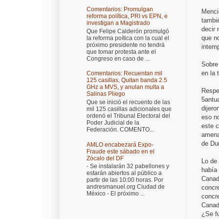
Comentarios: Promulgan
Mencio
reforma política, PRI vs EPN, e
tambié
investigan a Magistrado
decir
Que Felipe Calderón promulgó
que no
la reforma poítica con la cual el
próximo presidente no tendrá
intemp
que tomar protesta ante el
Congreso en caso de ...
Sobre 
en la 
Comentarios: Recuentan mil
125 casillas, Quitan banda 2.5
GHz a MVS, y anulan multa a
Respec
Salinas Pliego
5antua
Que se inició el recuento de las
dijero
mil 125 casillas adicionales que
ordenó el Tribunal Electoral del
eso no
Poder Judicial de la
este c
Federación. COMENTO...
amenaz
de Dur
AMLO encabezará Expo-
Fraude este sábado en el
Zócalo del DF
Lo de 
- Se instalarán 32 pabellones y
había 
estarán abiertos al público a
Canad
partir de las 10:00 horas. Por
andresmanuel.org Ciudad de
concre
México - El próximo ...
concre
Canad
¿Se f