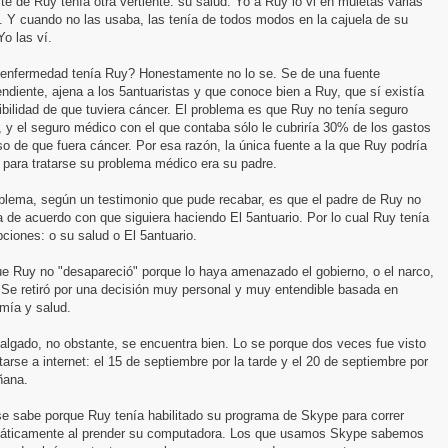
ite de Ruy tenía otra vertiente: su salud. Yo a Ruy lo vi en muletas varias
 Y cuando no las usaba, las tenía de todos modos en la cajuela de su
Yo las ví.
enfermedad tenía Ruy? Honestamente no lo se. Se de una fuente
ndiente, ajena a los 5antuaristas y que conoce bien a Ruy, que sí existía
ibilidad de que tuviera cáncer. El problema es que Ruy no tenía seguro
, y el seguro médico con el que contaba sólo le cubriría 30% de los gastos
o de que fuera cáncer. Por esa razón, la única fuente a la que Ruy podría
 para tratarse su problema médico era su padre.
oblema, según un testimonio que pude recabar, es que el padre de Ruy no
 de acuerdo con que siguiera haciendo El 5antuario. Por lo cual Ruy tenía
ciones: o su salud o El 5antuario.
ue Ruy no "desapareció" porque lo haya amenazado el gobierno, o el narco,
 Se retiró por una decisión muy personal y muy entendible basada en
mía y salud.
lgado, no obstante, se encuentra bien. Lo se porque dos veces fue visto
arse a internet: el 15 de septiembre por la tarde y el 20 de septiembre por
ñana.
se sabe porque Ruy tenía habilitado su programa de Skype para correr
áticamente al prender su computadora. Los que usamos Skype sabemos