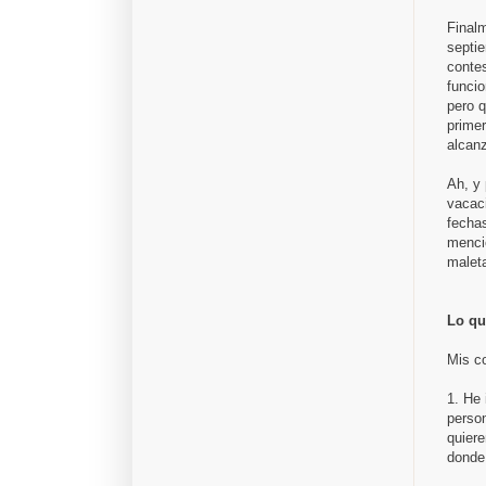
Finalm
septie
conte
funcio
pero q
primer
alcanz
Ah, y 
vacaci
fechas
mencio
malet
Lo qu
Mis co
1. He 
person
quiere
donde 