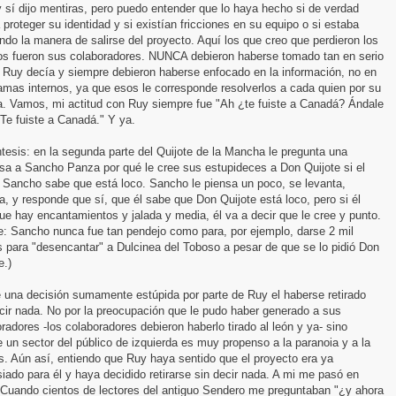
 sí dijo mentiras, pero puedo entender que lo haya hecho si de verdad
 proteger su identidad y si existían fricciones en su equipo o si estaba
do la manera de salirse del proyecto. Aquí los que creo que perdieron los
bos fueron sus colaboradores. NUNCA debieron haberse tomado tan en serio
 Ruy decía y siempre debieron haberse enfocado en la información, no en
amas internos, ya que esos le corresponde resolverlos a cada quien por su
a. Vamos, mi actitud con Ruy siempre fue "Ah ¿te fuiste a Canadá? Ándale
Te fuiste a Canadá." Y ya.
tesis: en la segunda parte del Quijote de la Mancha le pregunta una
sa a Sancho Panza por qué le cree sus estupideces a Don Quijote si el
o Sancho sabe que está loco. Sancho le piensa un poco, se levanta,
, y responde que sí, que él sabe que Don Quijote está loco, pero si él
ue hay encantamientos y jalada y media, él va a decir que le cree y punto.
e: Sancho nunca fue tan pendejo como para, por ejemplo, darse 2 mil
 para "desencantar" a Dulcinea del Toboso a pesar de que se lo pidió Don
e.)
 una decisión sumamente estúpida por parte de Ruy el haberse retirado
cir nada. No por la preocupación que le pudo haber generado a sus
radores -los colaboradores debieron haberlo tirado al león y ya- sino
 un sector del público de izquierda es muy propenso a la paranoia y a la
s. Aún así, entiendo que Ruy haya sentido que el proyecto era ya
ado para él y haya decidido retirarse sin decir nada. A mi me pasó en
 Cuando cientos de lectores del antiguo Sendero me preguntaban "¿y ahora