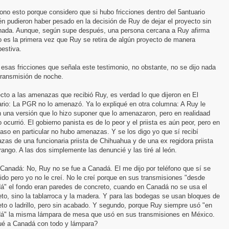
no esto porque considero que si hubo fricciones dentro del 5antuario
n pudieron haber pesado en la decisión de Ruy de dejar el proyecto sin
 nada. Aunque, según supe después, una persona cercana a Ruy afirma
 es la primera vez que Ruy se retira de algún proyecto de manera
estiva.
esas fricciones que señala este testimonio, no obstante, no se dijo nada
transmisión de noche.
to a las amenazas que recibió Ruy, es verdad lo que dijeron en El
rio: La PGR no lo amenazó. Ya lo expliqué en otra columna: A Ruy le
n una versión que lo hizo suponer que lo amenazaron, pero en realidaad
 ocurrió. El gobierno panista es de lo peor y el priista es aún peor, pero en
aso en particular no hubo amenazas. Y se los digo yo que sí recibí
as de una funcionaria priista de Chihuahua y de una ex regidora priista
ango. A las dos simplemente las denuncié y las tiré al león.
Canadá: No, Ruy no se fue a Canadá. El me dijo por teléfono que sí se
ido pero yo no le creí. No le creí porque en sus transmisiones "desde
á" el fondo eran paredes de concreto, cuando en Canadá no se usa el
to, sino la tablarroca y la madera. Y para las bodegas se usan bloques de
to o ladrillo, pero sin acabado. Y segundo, porque Ruy siempre usó "en
á" la misma lámpara de mesa que usó en sus transmisiones en México.
ué a Canadá con todo y lámpara?