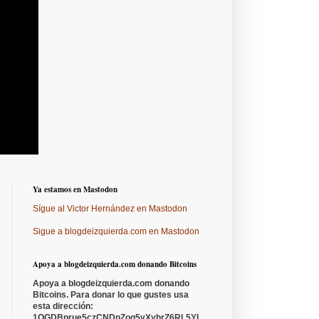
Ya estamos en Mastodon
Sígue al Victor Hernández en Mastodon
Sigue a blogdeizquierda.com en Mastodon
Apoya a blogdeizquierda.com donando Bitcoins
Apoya a blogdeizquierda.com donando
Bitcoins. Para donar lo que gustes usa
esta dirección:
1QGDBprue5czCNDpZoq5vXyhrZ6RL5YL