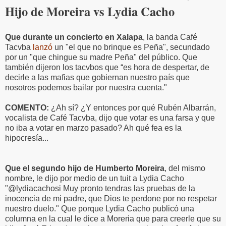
Hijo de Moreira vs Lydia Cacho
Que durante un concierto en Xalapa
, la banda Café
Tacvba
lanzó
un "el que no brinque es Peña", secundado
por un "que chingue su madre Peña" del público. Que
también dijeron los tacvbos que “es hora de despertar, de
decirle a las mafias que gobiernan nuestro país que
nosotros podemos bailar por nuestra cuenta."
COMENTO:
¿Ah sí? ¿Y entonces por qué Rubén Albarrán,
vocalista de Café Tacvba, dijo que votar es una farsa y que
no iba a votar en marzo pasado? Ah qué fea es la
hipocresía...
Que el segundo hijo de Humberto Moreira
, del mismo
nombre, le dijo por medio de un tuit a Lydia Cacho
"@lydiacachosi Muy pronto tendras las pruebas de la
inocencia de mi padre, que Dios te perdone por no respetar
nuestro duelo." Que porque Lydia Cacho publicó una
columna en la cual le dice a Moreria que para creerle que su