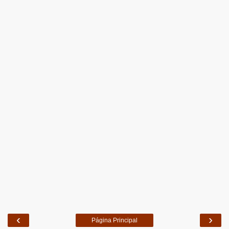
‹
›
Página Principal