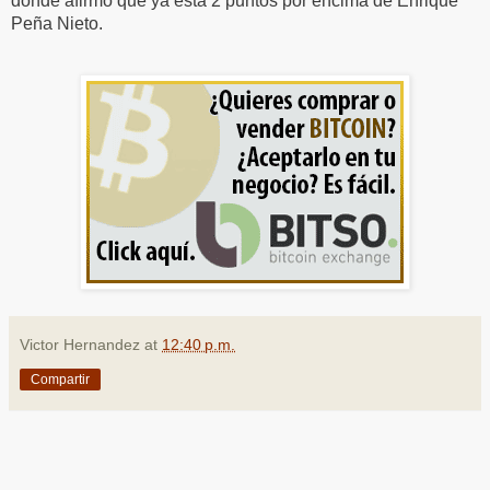
donde afirmó que ya está 2 puntos por encima de Enrique
Peña Nieto.
Victor Hernandez
at
12:40 p.m.
Compartir