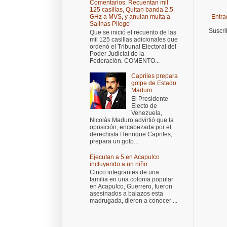
Comentarios: Recuentan mil
125 casillas, Quitan banda 2.5
Entra
GHz a MVS, y anulan multa a
Salinas Pliego
Suscri
Que se inició el recuento de las
mil 125 casillas adicionales que
ordenó el Tribunal Electoral del
Poder Judicial de la
Federación. COMENTO...
Capriles prepara
golpe de Estado:
Maduro
El Presidente
Electo de
Venezuela,
Nicolás Maduro advirtió que la
oposición, encabezada por el
derechista Henrique Capriles,
prepara un golp...
Ejecutan a 5 en Acapulco
incluyendo a un niño
Cinco integrantes de una
familia en una colonia popular
en Acapulco, Guerrero, fueron
asesinados a balazos esta
madrugada, dieron a conocer ...