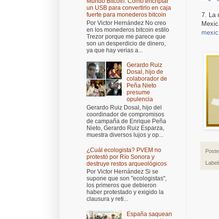
Mundo Bitcoin: Cómo encriptar
un USB para convertirlo en caja
7. La 
fuerte para monederos bitcoin
Por Victor Hernández No creo
Mexic
en los monederos bitcoin estilo
mexic
Trezor porque me parece que
son un desperdicio de dinero,
ya que hay verias a...
Gerardo Ruiz
Dosal, hijo de
colaborador de
Peña Nieto
presume
opulencia
Gerardo Ruiz Dosal, hijo del
coordinador de compromisos
de campaña de Enrique Peña
Nieto, Gerardo Ruiz Esparza,
muestra diversos lujos y op...
¿Cuál ecologista? PVEM no
Post
protestó por Río Sonora y
Label
destruye restos arqueológicos
Por Victor Hernández Si se
supone que son "ecologistas",
los primeros que debieron
haber protestado y exigido la
clausura y reti...
España saquean