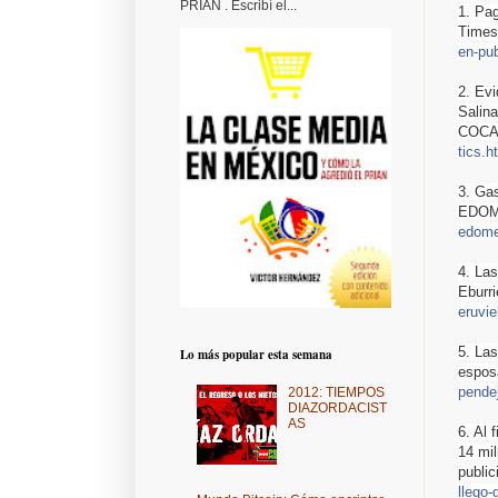
PRIAN . Escribí el...
1. Pa
Times!
en-pub
2. Evi
Salin
COCA
tics.h
3. Ga
EDO
edome
4. Las
Eburri
eruvie
5. La
Lo más popular esta semana
espos
pende
2012: TIEMPOS
DIAZORDACIST
AS
6. Al
14 mi
public
llego-