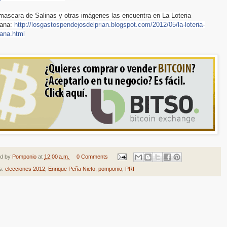
mascara de Salinas y otras imágenes las encuentra en La Loteria
ana:
http://losgastospendejosdelprian.blogspot.com/2012/05/la-loteria-
ana.html
ed by
Pomponio
at
12:00 a.m.
0 Comments
s:
elecciones 2012
,
Enrique Peña Nieto
,
pomponio
,
PRI