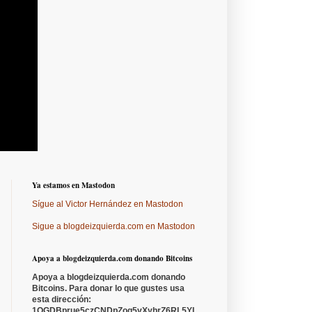
Ya estamos en Mastodon
Sígue al Victor Hernández en Mastodon
Sigue a blogdeizquierda.com en Mastodon
Apoya a blogdeizquierda.com donando Bitcoins
Apoya a blogdeizquierda.com donando
Bitcoins. Para donar lo que gustes usa
esta dirección:
1QGDBprue5czCNDpZoq5vXyhrZ6RL5YL