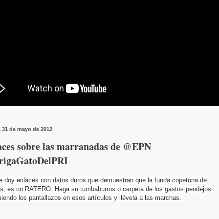
, 31 de mayo de 2012
aces sobre las marranadas de @EPN
rigaGatoDelPRI
le doy enlaces con datos duros que demuestran que la funda copetona de
as, es un RATERO. Haga su tumbaburros o carpeta de los gastos pendejos
iendo los pantallazos en esos artículos y llévela a las marchas.