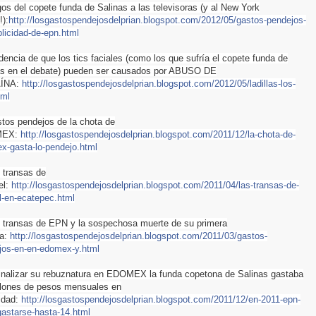
gos de
l copete funda de Salinas a las televisoras (y al New York
):
http://losgastospendejosdelprian.blogspot.com/2012/05/gastos-pendejos-
licidad-de-epn.html
dencia de que los tics faciales (como los que sufría el copete funda de
as en el debate) pueden ser causados por ABUSO DE
ÍNA:
http://losgastospendejosdelprian.blogspot.com/2012/05/ladillas-los-
tml
stos pendejos de la chota de
MEX:
http://losgastospendejosdelprian.blogspot.com/2011/12/la-chota-de-
x-gasta-lo-pendejo.html
 transas de
el:
http://losgastospendejosdelprian.blogspot.com/2011/04/las-transas-de-
l-en-ecatepec.html
s transas de EPN y la sospechosa muerte de su primera
a:
http://losgastospendejosdelprian.blogspot.com/2011/03/gastos-
jos-en-en-edomex-y.html
 finalizar su rebuznatura en EDOMEX la funda copetona de Salinas gastaba
llones de pesos mensuales en
idad:
http://losgastospendejosdelprian.blogspot.com/2011/12/en-2011-epn-
gastarse-hasta-14.html