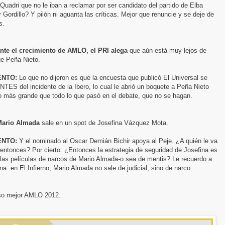
Quadri que no le iban a reclamar por ser candidato del partido de Elba
 Gordillo? Y pilón ni aguanta las críticas. Mejor que renuncie y se deje de
s.
nte el crecimiento de AMLO, el PRI alega
que aún está muy lejos de
ue Peña Nieto.
NTO:
Lo que no dijeron es que la encuesta que publicó El Universal se
NTES del incidente de la Ibero, lo cual le abrió un boquete a Peña Nieto
 más grande que todo lo que pasó en el debate, que no se hagan.
ario Almada
sale en un spot de Josefina Vázquez Mota.
NTO:
Y el nominado al Oscar Demián Bichir apoya al Peje. ¿A quién le va
entonces? Por cierto: ¿Entonces la estrategia de seguridad de Josefina es
las películas de narcos de Mario Almada-o sea de mentis? Le recuerdo a
na: en El Infierno, Mario Almada no sale de judicial, sino de narco.
so mejor AMLO 2012.