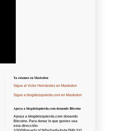
Ya estamos en Mastodon
Sígue al Victor Hernández en Mastodon
Sigue a blogdeizquierda.com en Mastodon
Apoya a blogdeizquierda.com donando Bitcoins
Apoya a blogdeizquierda.com donando
Bitcoins. Para donar lo que gustes usa
esta dirección:
1QGDBprue5czCNDpZoq5vXyhrZ6RL5YL