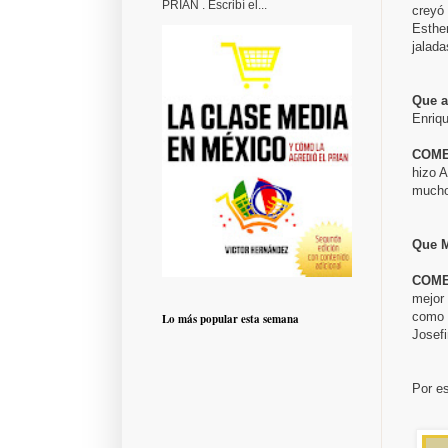
PRIAN . Escribí el...
creyó 
Esther
jalada
Que a
Enriq
COME
hizo A
mucho
Que M
COME
mejor 
como 
Lo más popular esta semana
Josefi
Por e