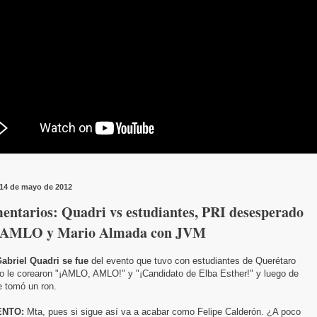
 14 de mayo de 2012
entarios: Quadri vs estudiantes, PRI desesperado
 AMLO y Mario Almada con JVM
abriel Quadri se fue
del evento que tuvo con estudiantes de Querétaro
o le corearon "¡AMLO, AMLO!" y "¡Candidato de Elba Esther!" y luego de
e tomó un ron.
NTO:
Mta, pues si sigue así va a acabar como Felipe Calderón. ¿A poco