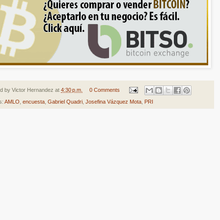
ed by
Victor Hernandez
at
4:30 p.m.
0 Comments
s:
AMLO
,
encuesta
,
Gabriel Quadri
,
Josefina Vázquez Mota
,
PRI