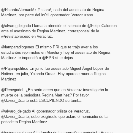
@RicardoAlemanMx Y claro!, nada del asesinato de Regina
MartInez, por parte del inútil gobernador. Veracruzano.
@alvaro_delgado Llama la atención el silencio de @FelipeCalderon
ante el asesinato de Regina Martínez, corresponsal de la
@revistaproceso en Veracruz.
@lamparadiogenes El mismo PRI que te trajo ayer a los
estudiantes reprimidos en Morelia y hoy el asesinato de Regina
Martínez te impondrá a @EPN si te dejas.
@Pajaropolitico En junio fue asesinado Miguel Ángel López de
Notiver; en julio, Yolanda Ordaz. Hoy aparece muerta Regina
Martínez
@RenegadoL ¿En serio creen que en Veracruz investigarán la
muerte de la periodista Regina Martínez? Por favor,
@Javier_Duarte está ESCUPIENDO su tumba
@alvaro_delgado Al gobernador priista de Veracruz,
@Javier_Duarte, debe exigírsele que aclare el homicidio de la
periodista Regina Martínez.
@epigmenioibarra A la familia de la compañera periodista Regina