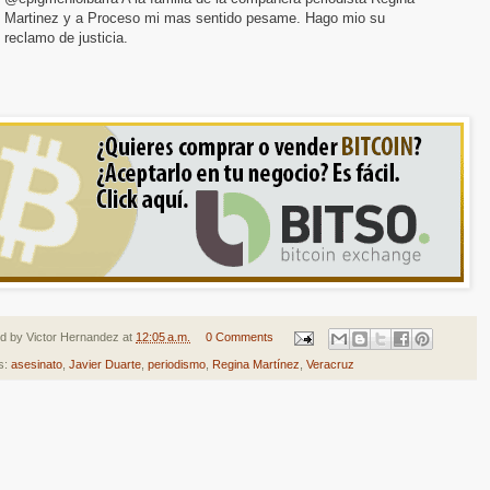
Martinez y a Proceso mi mas sentido pesame. Hago mio su
reclamo de justicia.
ed by
Victor Hernandez
at
12:05 a.m.
0 Comments
s:
asesinato
,
Javier Duarte
,
periodismo
,
Regina Martínez
,
Veracruz