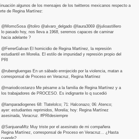
tinuación algunos de los mensajes de los twitteros mexicanos respecto a
erte de Regina Martínez:
@MomoSosa @toliro @alvaro_delgado @laura3069 @julioastillero
lo pasado hoy, nos lleva a 1968, seremos capaces de caminar
hacia adelante ?
@FerrerGalvan El homicidio de Regina Martínez, la represión
estudiantil en Morelia. El estilo de impunidad y represión propio del
PRI
@rubengluengas En un sábado enrojecido por la violencia, matan a
corresponsal de Proceso en Veracruz, Regina Martínez
@mariodicostanzo Me pésame a la familia de Regina Martínez y a
los trabajadores de PROCESO. Es indignante lo q sucedió
@lamparadiogenes 68: Tlatelolco; 71: Halconazo; 06: Atenco;
ayer: estudiantes reprimidos, Morelia; hoy: Regina Martínez
asesinada, Veracruz. #PRIdesiempre
@SanjuanaMtz Muy triste por el asesinato de mi compañera
Regina Martínez, corresponsal de Proceso en Veracruz... ¿Hasta
cuando?