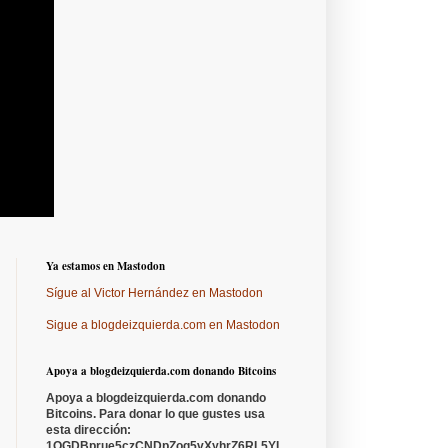
Ya estamos en Mastodon
Sígue al Victor Hernández en Mastodon
Sigue a blogdeizquierda.com en Mastodon
Apoya a blogdeizquierda.com donando Bitcoins
Apoya a blogdeizquierda.com donando
Bitcoins. Para donar lo que gustes usa
esta dirección:
1QGDBprue5czCNDpZoq5vXyhrZ6RL5YL