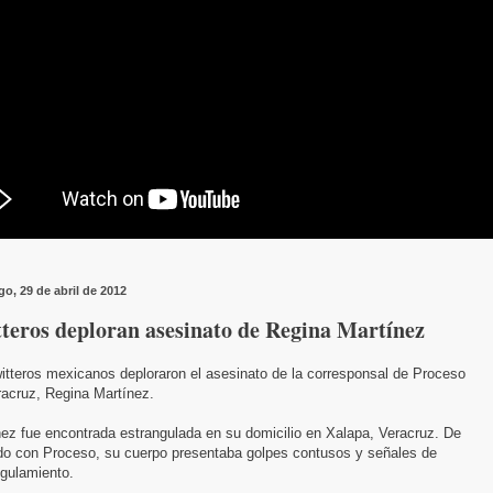
o, 29 de abril de 2012
teros deploran asesinato de Regina Martínez
itteros mexicanos deploraron el asesinato de la corresponsal de Proceso
racruz, Regina Martínez.
ez fue encontrada estrangulada en su domicilio en Xalapa, Veracruz. De
do con Proceso, su cuerpo presentaba golpes contusos y señales de
ngulamiento.