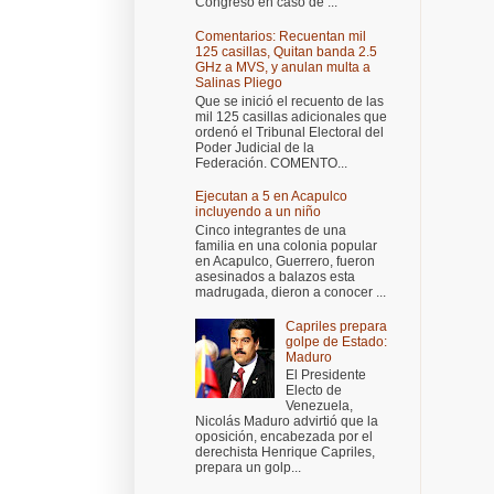
Congreso en caso de ...
Comentarios: Recuentan mil
125 casillas, Quitan banda 2.5
GHz a MVS, y anulan multa a
Salinas Pliego
Que se inició el recuento de las
mil 125 casillas adicionales que
ordenó el Tribunal Electoral del
Poder Judicial de la
Federación. COMENTO...
Ejecutan a 5 en Acapulco
incluyendo a un niño
Cinco integrantes de una
familia en una colonia popular
en Acapulco, Guerrero, fueron
asesinados a balazos esta
madrugada, dieron a conocer ...
Capriles prepara
golpe de Estado:
Maduro
El Presidente
Electo de
Venezuela,
Nicolás Maduro advirtió que la
oposición, encabezada por el
derechista Henrique Capriles,
prepara un golp...