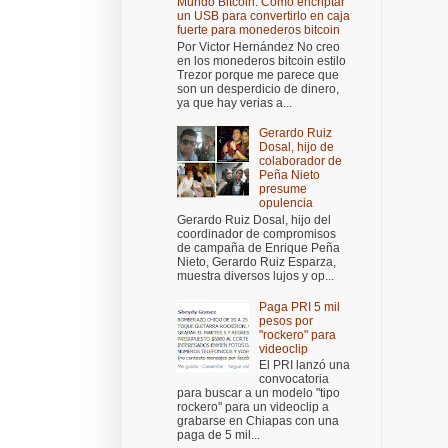
Mundo Bitcoin: Cómo encriptar
un USB para convertirlo en caja
fuerte para monederos bitcoin
Por Victor Hernández No creo
en los monederos bitcoin estilo
Trezor porque me parece que
son un desperdicio de dinero,
ya que hay verias a...
Gerardo Ruiz
Dosal, hijo de
colaborador de
Peña Nieto
presume
opulencia
Gerardo Ruiz Dosal, hijo del
coordinador de compromisos
de campaña de Enrique Peña
Nieto, Gerardo Ruiz Esparza,
muestra diversos lujos y op...
Paga PRI 5 mil
pesos por
"rockero" para
videoclip
El PRI lanzó una
convocatoria
para buscar a un modelo "tipo
rockero" para un videoclip a
grabarse en Chiapas con una
paga de 5 mil...