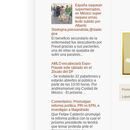
España saquean
supermercados,
en México super
saquea urnas,
texto subido por
Alberto
Sladogna,psicoanalista,@slado
gna
El beneficio secundario de la
enfermedad fue descubierto por
Freud gracias a sus pacientes,
una de ellas se quejaba de
sufrir una paralisis...
AMLO encabezará Expo-
Fraude este sábado en el
Zócalo del DF
- Se instalarán 32 pabellones y
estarán abiertos al público a
partir de las 10:00 horas. Por
andresmanuel.org Ciudad de
Post
México - El próximo ...
Label
Comentarios: Promulgan
reforma política, PRI vs EPN, e
investigan a Magistrado
Que Felipe Calderón promulgó
la reforma poítica con la cual el
próximo presidente no tendrá
que tomar protesta ante el