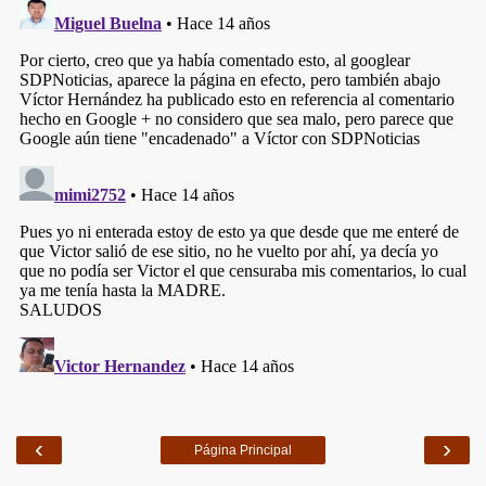
‹
›
Página Principal