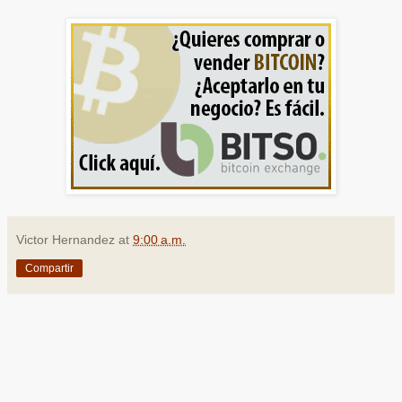
Victor Hernandez
at
9:00 a.m.
Compartir