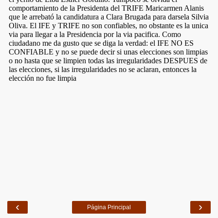
‹
›
Página Principal