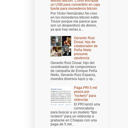
Mundo Bitcoin: Cómo encriptar
un USB para convertirlo en caja
fuerte para monederos bitcoin
Por Victor Hernández No creo
en los monederos bitcoin estilo
Trezor porque me parece que
son un desperdicio de dinero,
ya que hay verias a...
Gerardo Ruiz
Dosal, hijo de
colaborador de
Peña Nieto
presume
opulencia
Gerardo Ruiz Dosal, hijo del
coordinador de compromisos
de campaña de Enrique Peña
Nieto, Gerardo Ruiz Esparza,
muestra diversos lujos y op...
Paga PRI 5 mil
pesos por
"rockero" para
videoclip
El PRI lanzó una
convocatoria
para buscar a un modelo "tipo
rockero" para un videoclip a
grabarse en Chiapas con una
paga de 5 mil...