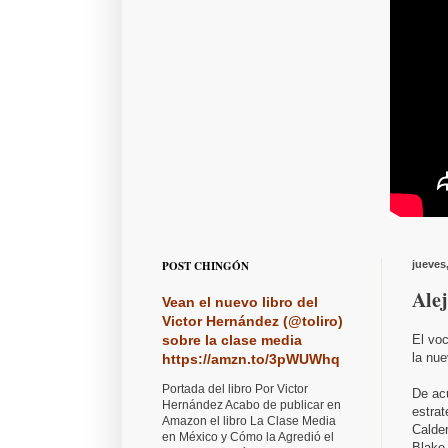
POST CHINGÓN
jueves
Ale
Vean el nuevo libro del
Victor Hernández (@toliro)
El voc
sobre la clase media
la nue
https://amzn.to/3pWUWhq
Portada del libro Por Victor
De acu
Hernández Acabo de publicar en
estrat
Amazon el libro La Clase Media
Calde
en México y Cómo la Agredió el
Blake