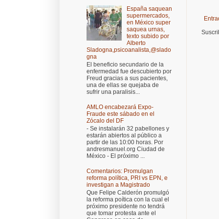
España saquean
supermercados,
Entra
en México super
saquea urnas,
Suscri
texto subido por
Alberto
Sladogna,psicoanalista,@slado
gna
El beneficio secundario de la
enfermedad fue descubierto por
Freud gracias a sus pacientes,
una de ellas se quejaba de
sufrir una paralisis...
AMLO encabezará Expo-
Fraude este sábado en el
Zócalo del DF
- Se instalarán 32 pabellones y
estarán abiertos al público a
partir de las 10:00 horas. Por
andresmanuel.org Ciudad de
México - El próximo ...
Comentarios: Promulgan
reforma política, PRI vs EPN, e
investigan a Magistrado
Que Felipe Calderón promulgó
la reforma poítica con la cual el
próximo presidente no tendrá
que tomar protesta ante el