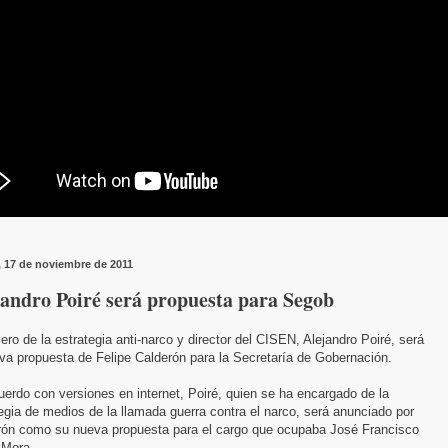
, 17 de noviembre de 2011
jandro Poiré será propuesta para Segob
ero de la estrategia anti-narco y director del CISEN, Alejandro Poiré, será
va propuesta de Felipe Calderón para la Secretaría de Gobernación.
erdo con versiones en internet, Poiré, quien se ha encargado de la
egia de medios de la llamada guerra contra el narco, será anunciado por
rón como su nueva propuesta para el cargo que ocupaba José Francisco
 Mora.