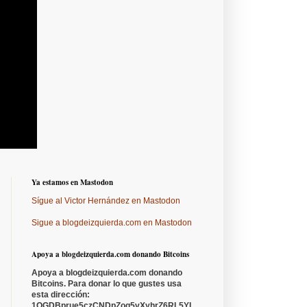
Ya estamos en Mastodon
Sígue al Victor Hernández en Mastodon
Sigue a blogdeizquierda.com en Mastodon
Apoya a blogdeizquierda.com donando Bitcoins
Apoya a blogdeizquierda.com donando
Bitcoins. Para donar lo que gustes usa
esta dirección:
1QGDBprue5czCNDpZoq5vXyhrZ6RL5YL