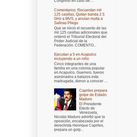
Congreso en caso de ...
Comentarios: Recuentan mil
125 casillas, Quitan banda 2.5
GHz a MVS, y anulan multa a
Salinas Pliego
Que se inició el recuento de las
mil 125 casillas adicionales que
ordenó el Tribunal Electoral del
Poder Judicial de la
Federación. COMENTO...
Ejecutan a 5 en Acapulco
incluyendo a un niño
Cinco integrantes de una
familia en una colonia popular
en Acapulco, Guerrero, fueron
asesinados a balazos esta
madrugada, dieron a conocer ...
Capriles prepara
golpe de Estado:
Maduro
El Presidente
Electo de
Venezuela,
Nicolás Maduro advirtió que la
oposición, encabezada por el
derechista Henrique Capriles,
prepara un golp...